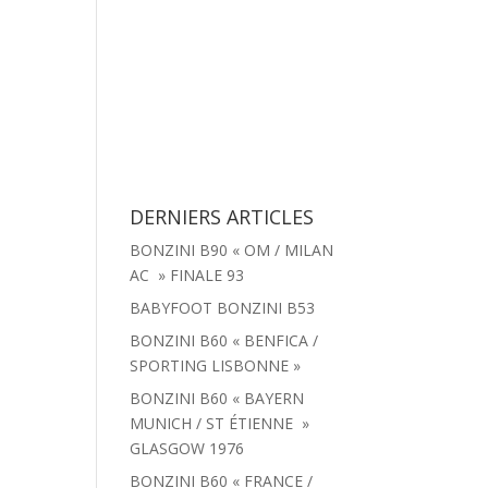
tachées
Menu
Actualités
Contact
DERNIERS ARTICLES
BONZINI B90 « OM / MILAN
AC » FINALE 93
BABYFOOT BONZINI B53
BONZINI B60 « BENFICA /
SPORTING LISBONNE »
BONZINI B60 « BAYERN
MUNICH / ST ÉTIENNE »
GLASGOW 1976
BONZINI B60 « FRANCE /