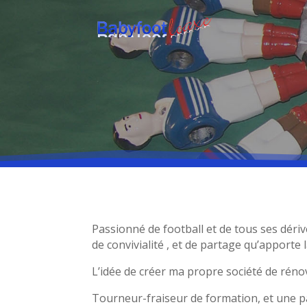
Passionné de football et de tous ses dériv
de convivialité , et de partage qu’apporte
L’idée de créer ma propre société de rénov
Tourneur-fraiseur de formation, et une pas