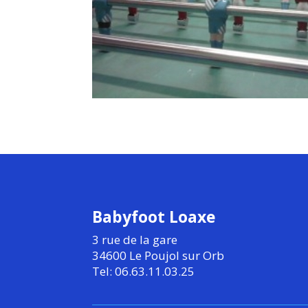
Babyfoot Loaxe
3 rue de la gare
34600 Le Poujol sur Orb
Tel: 06.63.11.03.25