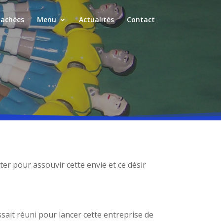
tachées
Menu
Actualités
Contact
ter pour assouvir cette envie et ce désir
sait réuni pour lancer cette entreprise de