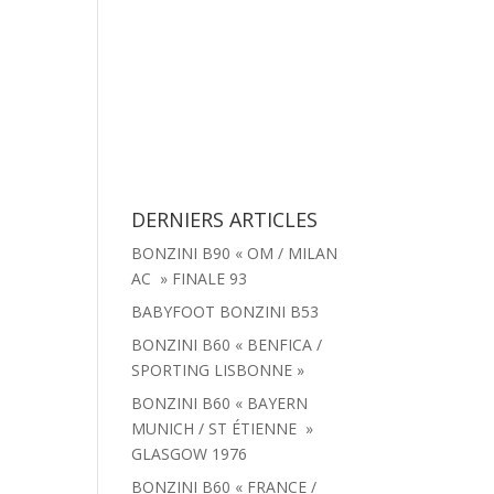
tachées
Menu
Actualités
Contact
DERNIERS ARTICLES
BONZINI B90 « OM / MILAN
AC » FINALE 93
BABYFOOT BONZINI B53
BONZINI B60 « BENFICA /
SPORTING LISBONNE »
BONZINI B60 « BAYERN
MUNICH / ST ÉTIENNE »
GLASGOW 1976
BONZINI B60 « FRANCE /