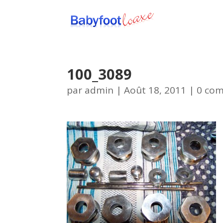
100_3089
par
admin
|
Août 18, 2011
|
0 co