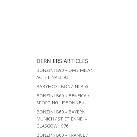
tachées
Menu
Actualités
Contact
DERNIERS ARTICLES
BONZINI B90 « OM / MILAN
AC » FINALE 93
BABYFOOT BONZINI B53
BONZINI B60 « BENFICA /
SPORTING LISBONNE »
BONZINI B60 « BAYERN
MUNICH / ST ÉTIENNE »
GLASGOW 1976
BONZINI B60 « FRANCE /