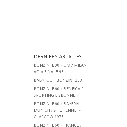
tachées
Menu
Actualités
Contact
DERNIERS ARTICLES
BONZINI B90 « OM / MILAN
AC » FINALE 93
BABYFOOT BONZINI B53
BONZINI B60 « BENFICA /
SPORTING LISBONNE »
BONZINI B60 « BAYERN
MUNICH / ST ÉTIENNE »
GLASGOW 1976
BONZINI B60 « FRANCE /