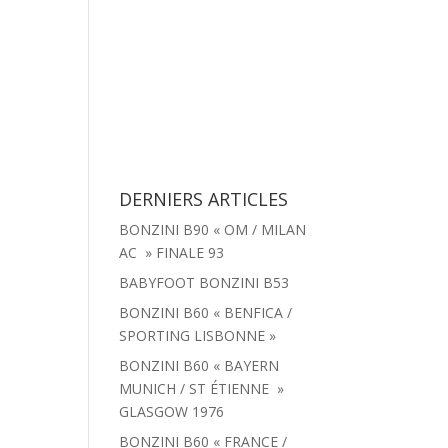
tachées
Menu
Actualités
Contact
DERNIERS ARTICLES
BONZINI B90 « OM / MILAN
AC » FINALE 93
BABYFOOT BONZINI B53
BONZINI B60 « BENFICA /
SPORTING LISBONNE »
BONZINI B60 « BAYERN
MUNICH / ST ÉTIENNE »
GLASGOW 1976
BONZINI B60 « FRANCE /