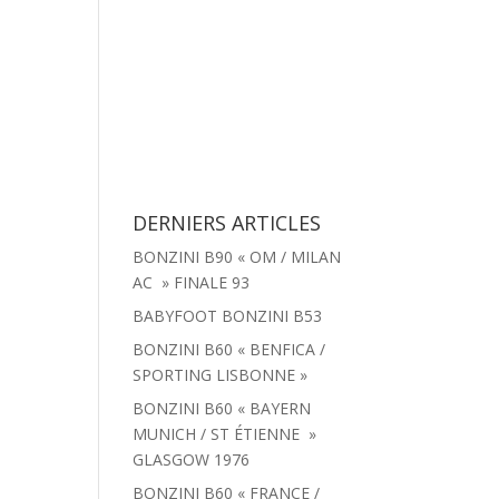
tachées
Menu
Actualités
Contact
DERNIERS ARTICLES
BONZINI B90 « OM / MILAN
AC » FINALE 93
BABYFOOT BONZINI B53
BONZINI B60 « BENFICA /
SPORTING LISBONNE »
BONZINI B60 « BAYERN
MUNICH / ST ÉTIENNE »
GLASGOW 1976
BONZINI B60 « FRANCE /