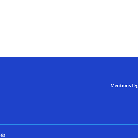
Mentions lé
vés