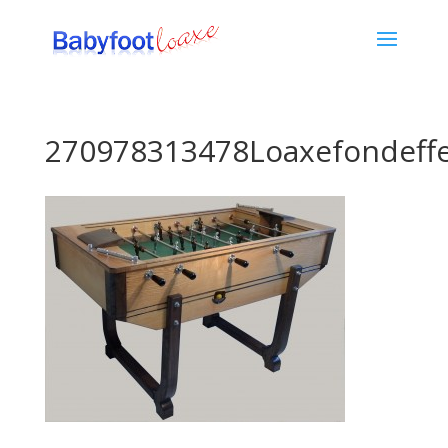
270978313478Loaxefondeff