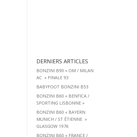
tachées
Menu
Actualités
Contact
DERNIERS ARTICLES
BONZINI B90 « OM / MILAN
AC » FINALE 93
BABYFOOT BONZINI B53
BONZINI B60 « BENFICA /
SPORTING LISBONNE »
BONZINI B60 « BAYERN
MUNICH / ST ÉTIENNE »
GLASGOW 1976
BONZINI B60 « FRANCE /