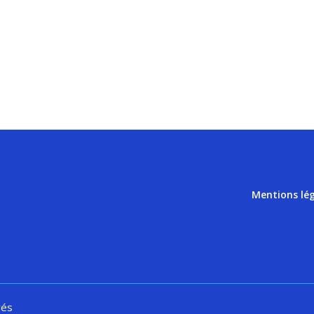
Mentions lé
vés