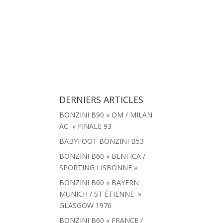
tachées
Menu
Actualités
Contact
DERNIERS ARTICLES
BONZINI B90 « OM / MILAN
AC » FINALE 93
BABYFOOT BONZINI B53
BONZINI B60 « BENFICA /
SPORTING LISBONNE »
BONZINI B60 « BAYERN
MUNICH / ST ÉTIENNE »
GLASGOW 1976
BONZINI B60 « FRANCE /