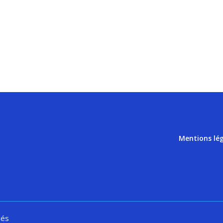
Mentions lé
vés