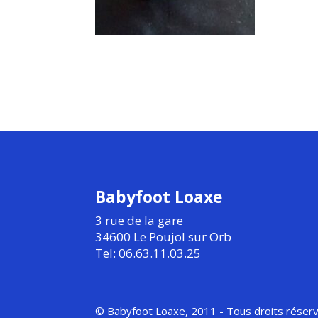
Babyfoot Loaxe
3 rue de la gare
34600 Le Poujol sur Orb
Tel: 06.63.11.03.25
© Babyfoot Loaxe, 2011 - Tous droits réser