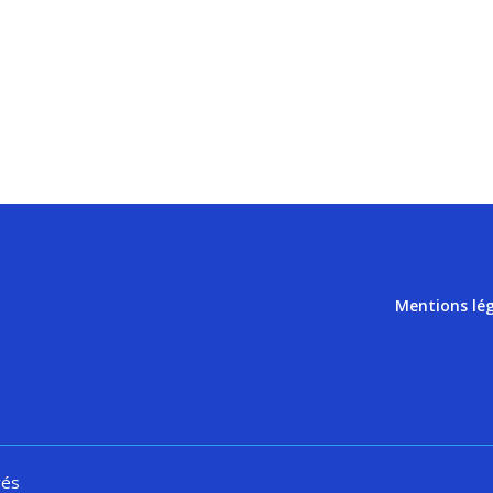
Mentions lé
vés