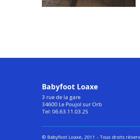
Babyfoot Loaxe
3 rue de la gare
34600 Le Poujol sur Orb
Tel: 06.63.11.03.25
© Babyfoot Loaxe, 2011 - Tous droits réser