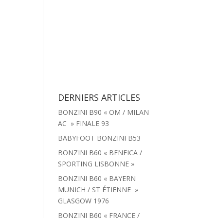
tachées
Menu
Actualités
Contact
DERNIERS ARTICLES
BONZINI B90 « OM / MILAN
AC » FINALE 93
BABYFOOT BONZINI B53
BONZINI B60 « BENFICA /
SPORTING LISBONNE »
BONZINI B60 « BAYERN
MUNICH / ST ÉTIENNE »
GLASGOW 1976
BONZINI B60 « FRANCE /