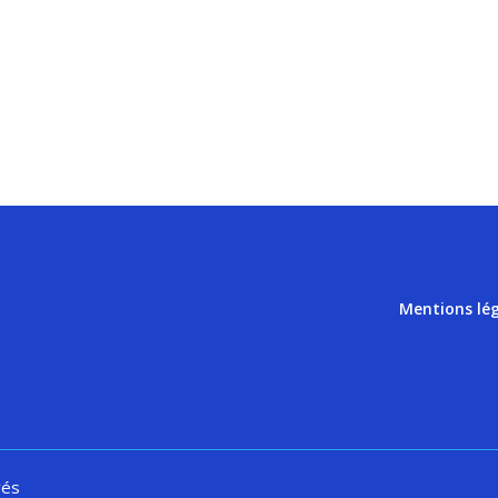
Mentions lé
vés