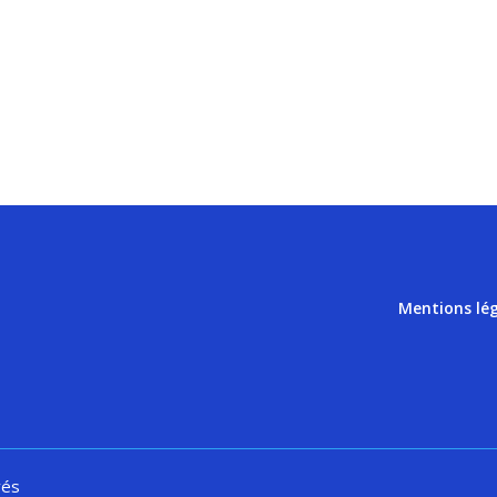
Mentions lé
vés