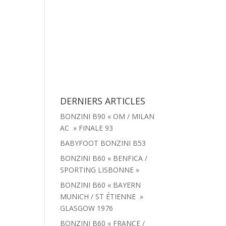
tachées
Menu
Actualités
Contact
DERNIERS ARTICLES
BONZINI B90 « OM / MILAN
AC » FINALE 93
BABYFOOT BONZINI B53
BONZINI B60 « BENFICA /
SPORTING LISBONNE »
BONZINI B60 « BAYERN
MUNICH / ST ÉTIENNE »
GLASGOW 1976
BONZINI B60 « FRANCE /