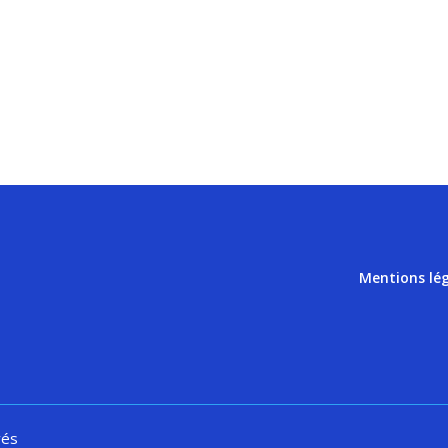
Mentions lé
vés