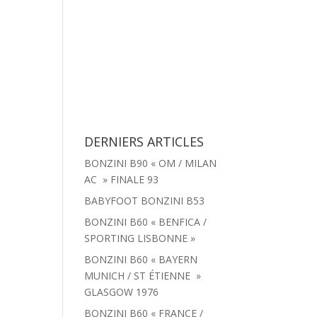
tachées
Menu
Actualités
Contact
DERNIERS ARTICLES
BONZINI B90 « OM / MILAN
AC » FINALE 93
BABYFOOT BONZINI B53
BONZINI B60 « BENFICA /
SPORTING LISBONNE »
BONZINI B60 « BAYERN
MUNICH / ST ÉTIENNE »
GLASGOW 1976
BONZINI B60 « FRANCE /