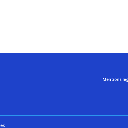
Mentions lé
vés