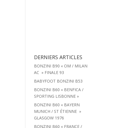
tachées
Menu
Actualités
Contact
DERNIERS ARTICLES
BONZINI B90 « OM / MILAN
AC » FINALE 93
BABYFOOT BONZINI B53
BONZINI B60 « BENFICA /
SPORTING LISBONNE »
BONZINI B60 « BAYERN
MUNICH / ST ÉTIENNE »
GLASGOW 1976
BONZINI B60 « FRANCE /