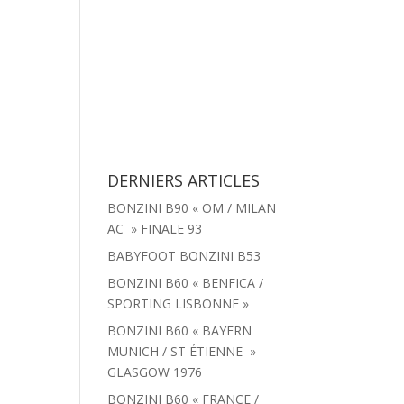
tachées
Menu
Actualités
Contact
DERNIERS ARTICLES
BONZINI B90 « OM / MILAN
AC » FINALE 93
BABYFOOT BONZINI B53
BONZINI B60 « BENFICA /
SPORTING LISBONNE »
BONZINI B60 « BAYERN
MUNICH / ST ÉTIENNE »
GLASGOW 1976
BONZINI B60 « FRANCE /