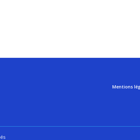
Mentions lé
vés