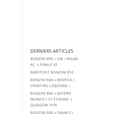
tachées
Menu
Actualités
Contact
DERNIERS ARTICLES
BONZINI B90 « OM / MILAN
AC » FINALE 93
BABYFOOT BONZINI B53
BONZINI B60 « BENFICA /
SPORTING LISBONNE »
BONZINI B60 « BAYERN
MUNICH / ST ÉTIENNE »
GLASGOW 1976
BONZINI B60 « FRANCE /