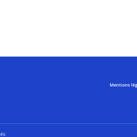
Mentions lé
vés