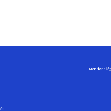
Mentions lé
vés