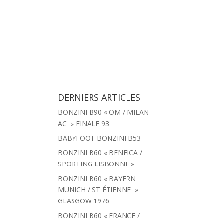
tachées
Menu
Actualités
Contact
DERNIERS ARTICLES
BONZINI B90 « OM / MILAN
AC » FINALE 93
BABYFOOT BONZINI B53
BONZINI B60 « BENFICA /
SPORTING LISBONNE »
BONZINI B60 « BAYERN
MUNICH / ST ÉTIENNE »
GLASGOW 1976
BONZINI B60 « FRANCE /