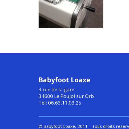
Babyfoot Loaxe
3 rue de la gare
34600 Le Poujol sur Orb
Tel: 06.63.11.03.25
© Babyfoot Loaxe, 2011 - Tous droits réser