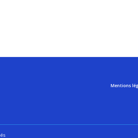
Mentions lé
vés