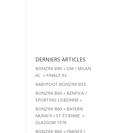
tachées
Menu
Actualités
Contact
DERNIERS ARTICLES
BONZINI B90 « OM / MILAN
AC » FINALE 93
BABYFOOT BONZINI B53
BONZINI B60 « BENFICA /
SPORTING LISBONNE »
BONZINI B60 « BAYERN
MUNICH / ST ÉTIENNE »
GLASGOW 1976
BONZINI B60 « FRANCE /