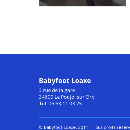
Babyfoot Loaxe
3 rue de la gare
34600 Le Poujol sur Orb
Tel: 06.63.11.03.25
© Babyfoot Loaxe, 2011 - Tous droits réser