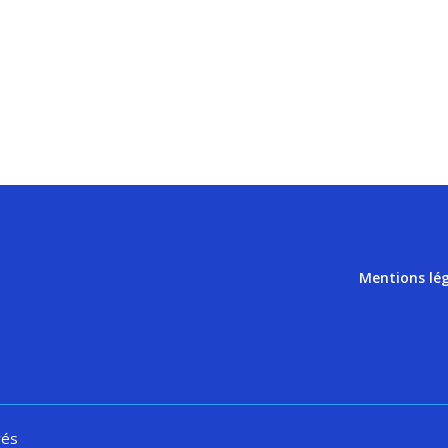
Mentions lé
vés