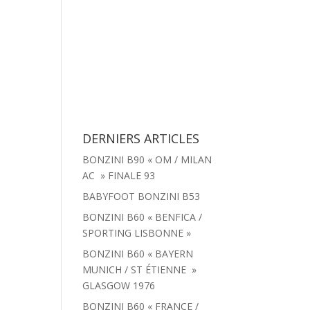
tachées
Menu
Actualités
Contact
DERNIERS ARTICLES
BONZINI B90 « OM / MILAN
AC » FINALE 93
BABYFOOT BONZINI B53
BONZINI B60 « BENFICA /
SPORTING LISBONNE »
BONZINI B60 « BAYERN
MUNICH / ST ÉTIENNE »
GLASGOW 1976
BONZINI B60 « FRANCE /