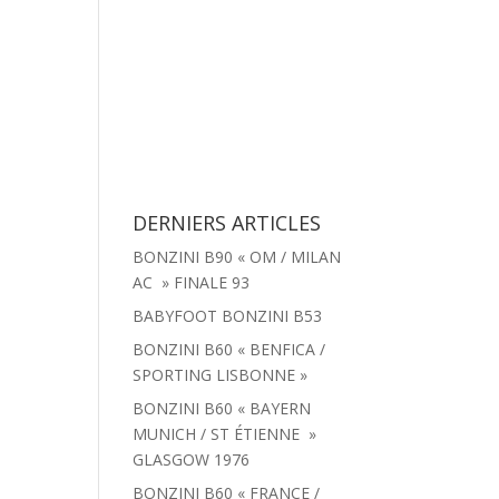
tachées
Menu
Actualités
Contact
DERNIERS ARTICLES
BONZINI B90 « OM / MILAN
AC » FINALE 93
BABYFOOT BONZINI B53
BONZINI B60 « BENFICA /
SPORTING LISBONNE »
BONZINI B60 « BAYERN
MUNICH / ST ÉTIENNE »
GLASGOW 1976
BONZINI B60 « FRANCE /