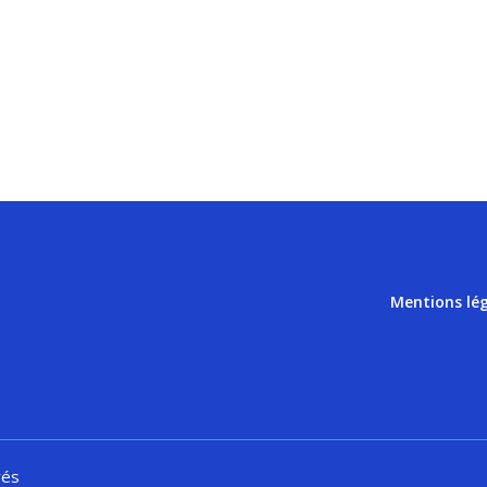
Mentions lé
vés