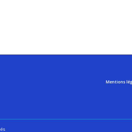
Mentions lé
vés