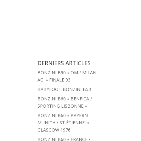
tachées
Menu
Actualités
Contact
DERNIERS ARTICLES
BONZINI B90 « OM / MILAN
AC » FINALE 93
BABYFOOT BONZINI B53
BONZINI B60 « BENFICA /
SPORTING LISBONNE »
BONZINI B60 « BAYERN
MUNICH / ST ÉTIENNE »
GLASGOW 1976
BONZINI B60 « FRANCE /