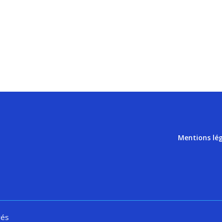
Mentions lé
vés