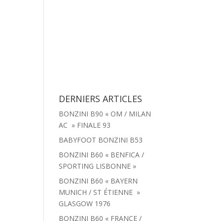
tachées
Menu
Actualités
Contact
DERNIERS ARTICLES
BONZINI B90 « OM / MILAN
AC » FINALE 93
BABYFOOT BONZINI B53
BONZINI B60 « BENFICA /
SPORTING LISBONNE »
BONZINI B60 « BAYERN
MUNICH / ST ÉTIENNE »
GLASGOW 1976
BONZINI B60 « FRANCE /