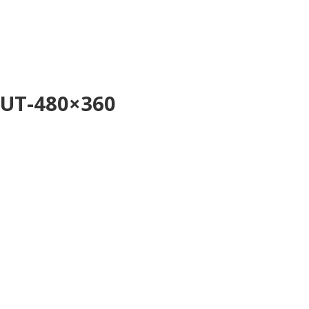
Accueil
Qui suis je ?
Pièces dé
UT-480×360