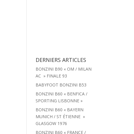
tachées
Menu
Actualités
Contact
DERNIERS ARTICLES
BONZINI B90 « OM / MILAN
AC » FINALE 93
BABYFOOT BONZINI B53
BONZINI B60 « BENFICA /
SPORTING LISBONNE »
BONZINI B60 « BAYERN
MUNICH / ST ÉTIENNE »
GLASGOW 1976
BONZINI B60 « FRANCE /