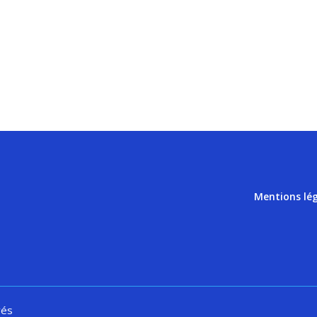
Mentions lé
vés