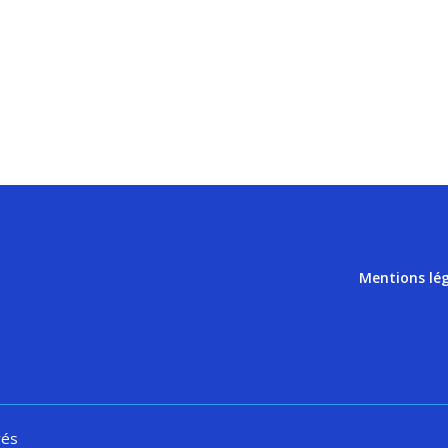
Mentions lé
vés