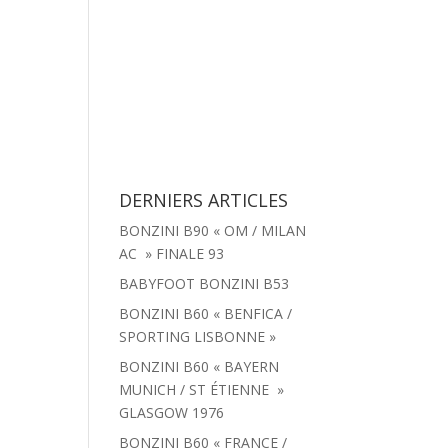
tachées
Menu
Actualités
Contact
DERNIERS ARTICLES
BONZINI B90 « OM / MILAN
AC » FINALE 93
BABYFOOT BONZINI B53
BONZINI B60 « BENFICA /
SPORTING LISBONNE »
BONZINI B60 « BAYERN
MUNICH / ST ÉTIENNE »
GLASGOW 1976
BONZINI B60 « FRANCE /