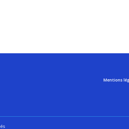
Mentions lé
vés