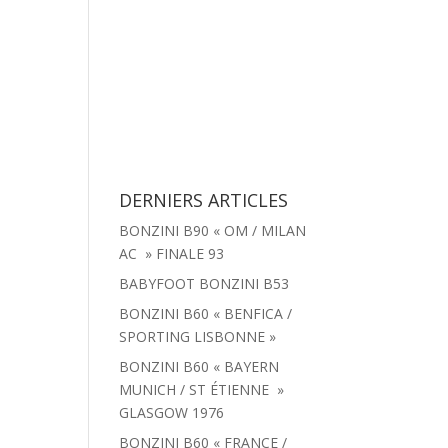
tachées
Menu
Actualités
Contact
DERNIERS ARTICLES
BONZINI B90 « OM / MILAN
AC » FINALE 93
BABYFOOT BONZINI B53
BONZINI B60 « BENFICA /
SPORTING LISBONNE »
BONZINI B60 « BAYERN
MUNICH / ST ÉTIENNE »
GLASGOW 1976
BONZINI B60 « FRANCE /