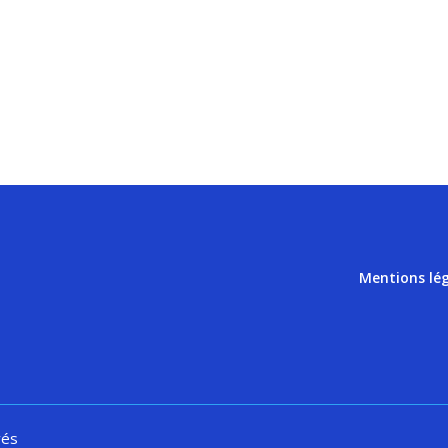
Mentions lé
vés