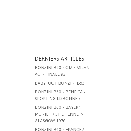
tachées
Menu
Actualités
Contact
DERNIERS ARTICLES
BONZINI B90 « OM / MILAN
AC » FINALE 93
BABYFOOT BONZINI B53
BONZINI B60 « BENFICA /
SPORTING LISBONNE »
BONZINI B60 « BAYERN
MUNICH / ST ÉTIENNE »
GLASGOW 1976
BONZINI B60 « FRANCE /