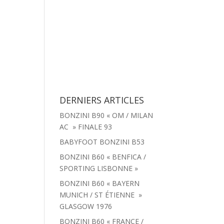
tachées
Menu
Actualités
Contact
DERNIERS ARTICLES
BONZINI B90 « OM / MILAN
AC » FINALE 93
BABYFOOT BONZINI B53
BONZINI B60 « BENFICA /
SPORTING LISBONNE »
BONZINI B60 « BAYERN
MUNICH / ST ÉTIENNE »
GLASGOW 1976
BONZINI B60 « FRANCE /