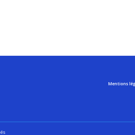
Mentions lé
vés