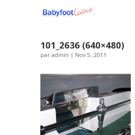
101_2636 (640×480)
par
admin
|
Nov 5, 2011