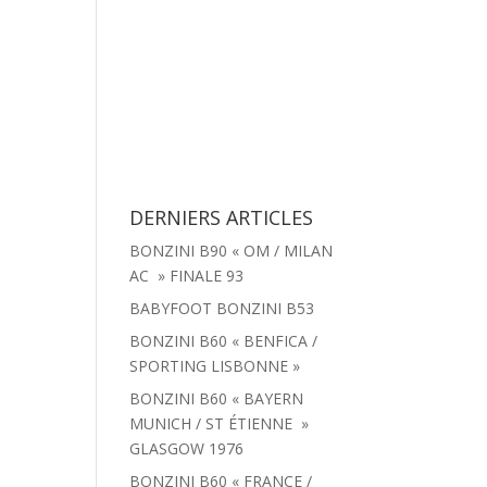
tachées
Menu
Actualités
Contact
DERNIERS ARTICLES
BONZINI B90 « OM / MILAN
AC » FINALE 93
BABYFOOT BONZINI B53
BONZINI B60 « BENFICA /
SPORTING LISBONNE »
BONZINI B60 « BAYERN
MUNICH / ST ÉTIENNE »
GLASGOW 1976
BONZINI B60 « FRANCE /