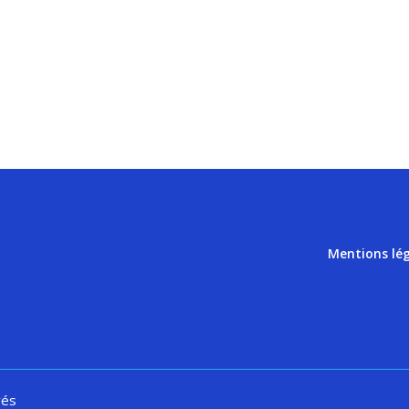
Mentions lé
vés