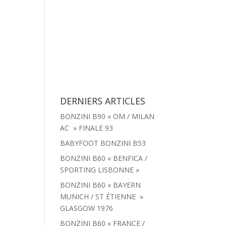
tachées
Menu
Actualités
Contact
DERNIERS ARTICLES
BONZINI B90 « OM / MILAN
AC » FINALE 93
BABYFOOT BONZINI B53
BONZINI B60 « BENFICA /
SPORTING LISBONNE »
BONZINI B60 « BAYERN
MUNICH / ST ÉTIENNE »
GLASGOW 1976
BONZINI B60 « FRANCE /