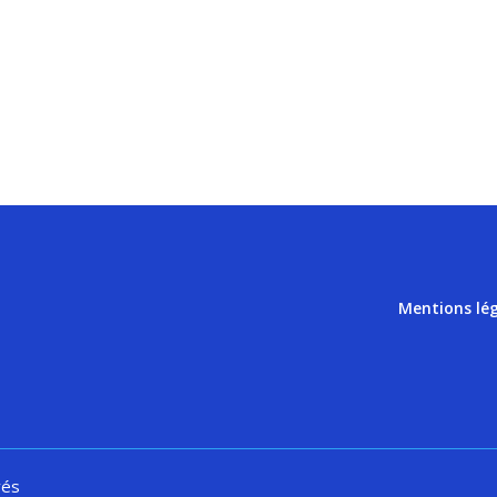
Mentions lé
vés