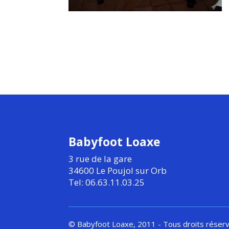
Babyfoot Loaxe
3 rue de la gare
34600 Le Poujol sur Orb
Tel: 06.63.11.03.25
© Babyfoot Loaxe, 2011 - Tous droits réser