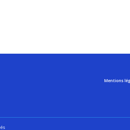
Mentions lé
vés